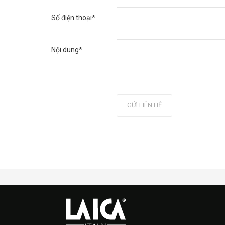
Số điện thoại*
Nội dung*
GỬI LIÊN HỆ