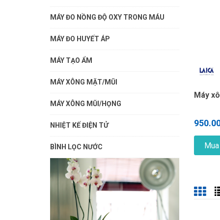
MÁY ĐO NỒNG ĐỘ OXY TRONG MÁU
MÁY ĐO HUYẾT ÁP
MÁY TẠO ẨM
MÁY XÔNG MẶT/MŨI
Máy xô
MÁY XÔNG MŨI/HỌNG
950.0
NHIỆT KẾ ĐIỆN TỬ
Mua
BÌNH LỌC NƯỚC