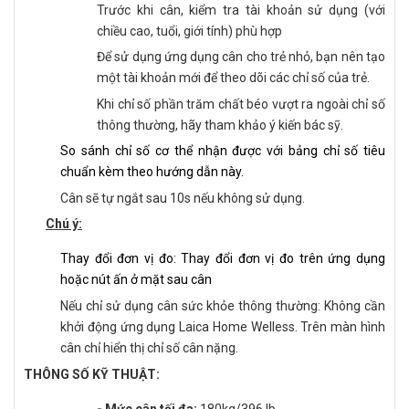
Trước khi cân, kiểm tra tài khoản sử dụng (với
chiều cao, tuổi, giới tính) phù hợp
Để sử dụng ứng dụng cân cho trẻ nhỏ, bạn nên tạo
một tài khoản mới để theo dõi các chỉ số của trẻ.
Khi chỉ số phần trăm chất béo vượt ra ngoài chỉ số
thông thường, hãy tham khảo ý kiến bác sỹ.
So sánh chỉ số cơ thể nhận được với bảng chỉ số tiêu
chuẩn kèm theo hướng dẫn này.
Cân sẽ tự ngắt sau 10s nếu không sử dụng.
Chú ý:
Thay đổi đơn vị đo: Thay đổi đơn vị đo trên ứng dụng
hoặc nút ấn ở mặt sau cân
Nếu chỉ sử dụng cân sức khỏe thông thường: Không cần
khởi động ứng dụng Laica Home Welless. Trên màn hình
cân chỉ hiển thị chỉ số cân nặng.
THÔNG SỐ KỸ THUẬT:
- Mức cân tối đa:
180kg/396 lb