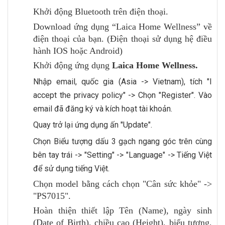
Khởi động Bluetooth trên điện thoại.
Download ứng dụng “Laica Home Wellness” về
điện thoại của bạn. (Điện thoại sử dụng hệ điều
hành IOS hoặc Android)
Khởi động ứng dụng
Laica Home Wellness.
Nhập email, quốc gia (Asia -> Vietnam), tích "I
accept the privacy policy" -> Chọn "Register". Vào
email đã đăng ký và kích hoạt tài khoản.
Quay trở lại ứng dụng ấn "Update".
Chọn Biểu tượng dấu 3 gạch ngang góc trên cùng
bên tay trái -> "Setting" -> "Language" -> Tiếng Việt
để sử dụng tiếng Việt.
Chọn model bằng cách chọn "Cân sức khỏe" ->
"PS7015".
Hoàn thiện thiết lập Tên (Name), ngày sinh
(Date of Birth), chiều cao (Height), biểu tượng,