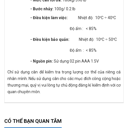
- Bước nhảy:
100g/ 0.2 lb
- Điều kiện làm việc:
Nhiệt độ: 10
C ÷ 40
C
o
o
Độ ẩm : < 85%
- Điều kiện bảo quản:
Nhiệt độ: 10
C ÷ 50
C
o
o
Độ ẩm : < 85%
- Nguồn pin:
Sử dụng 02 pin AAA 1.5V
Chỉ sử dụng cân để kiểm tra trọng lượng cơ thể của riêng cá
nhân mình. Nếu sử dụng cân cho các mục đích công cộng hoặc
thương mại, quý vị vui lòng tự chủ động đăng kí kiểm định với cơ
quan chuyên môn.
CÓ THỂ BẠN QUAN TÂM