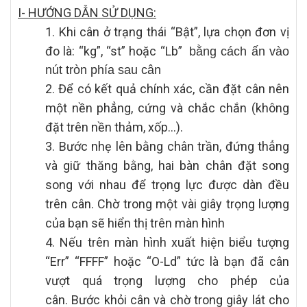
I- HƯỚNG DẪN SỬ DỤNG:
1. Khi cân ở trạng thái “Bật”, lựa chọn đơn vị
đo là: “kg”, “st” hoặc “Lb”
bằng cách ấn vào
nút tròn phía sau cân
2. Để có kết quả chính xác, cần đặt cân nên
một nền phẳng, cứng và chắc chắn (không
đặt trên nền thảm, xốp…).
3. Bước nhẹ lên bằng chân trần, đứng thẳng
và giữ thăng bằng, hai bàn chân đặt song
song với nhau để trọng lực được dàn đều
trên cân. Chờ trong một vài giây trọng lượng
của bạn sẽ hiển thị trên màn hình
4. Nếu trên màn hình xuất hiện biểu tượng
“Err” “FFFF” hoặc “O-Ld” tức là bạn đã cân
vượt quá trọng lượng cho phép của
cân. Bước khỏi cân và chờ trong giây lát cho