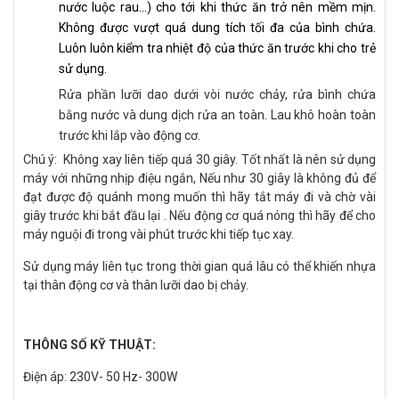
nước luộc rau...) cho tới khi thức ăn trở nên mềm mịn.
Không được vượt quá dung tích tối đa của bình chứa.
Luôn luôn kiểm tra nhiệt độ của thức ăn trước khi cho trẻ
sử dụng.
Rửa phần lưỡi dao dưới vòi nước chảy, rửa bình chứa
bằng nước và dung dịch rửa an toàn. Lau khô hoàn toàn
trước khi lắp vào động cơ.
Chú ý: Không xay liên tiếp quá 30 giây. Tốt nhất là nên sử dụng
máy với những nhịp điệu ngắn, Nếu như 30 giây là không đủ để
đạt được độ quánh mong muốn thì hãy tắt máy đi và chờ vài
giây trước khi bắt đầu lại . Nếu động cơ quá nóng thì hãy để cho
máy nguội đi trong vài phút trước khi tiếp tục xay.
Sử dụng máy liên tục trong thời gian quá lâu có thể khiến nhựa
tại thân động cơ và thân lưỡi dao bị chảy.
THÔNG SỐ KỸ THUẬT:
Điện áp: 230V- 50 Hz- 300W