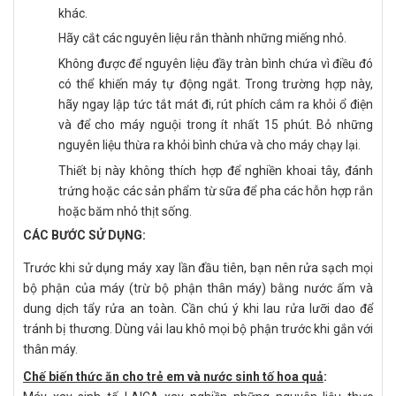
khác.
Hãy cắt các nguyên liệu rắn thành những miếng nhỏ.
Không được để nguyên liệu đầy tràn bình chứa vì điều đó
có thể khiến máy tự động ngắt. Trong trường hợp này,
hãy ngay lập tức tắt mát đi, rút phích cắm ra khỏi ổ điện
và để cho máy nguội trong ít nhất 15 phút. Bỏ những
nguyên liệu thừa ra khỏi bình chứa và cho máy chạy lại.
Thiết bị này không thích hợp để nghiền khoai tây, đánh
trứng hoặc các sản phẩm từ sữa để pha các hỗn hợp rắn
hoặc băm nhỏ thịt sống.
CÁC BƯỚC SỬ DỤNG:
Trước khi sử dụng máy xay lần đầu tiên, bạn nên rửa sạch mọi
bộ phận của máy (trừ bộ phận thân máy) bằng nước ấm và
dung dịch tẩy rửa an toàn. Cần chú ý khi lau rửa lưỡi dao để
tránh bị thương. Dùng vải lau khô mọi bộ phận trước khi gắn với
thân máy.
Chế biến thức ăn cho trẻ em và nước sinh tố hoa quả
: