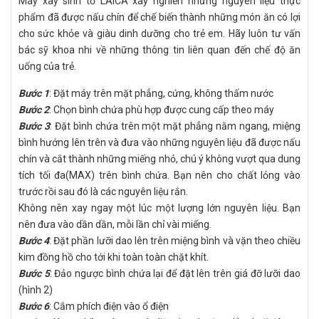
Máy xay sinh tố LAICA xay nghiền những nguyên liệu thực
phẩm đã được nấu chín để chế biến thành những món ăn có lợi
cho sức khỏe và giàu dinh dưỡng cho trẻ em. Hãy luôn tư vấn
bác sỹ khoa nhi về những thông tin liên quan đến chế độ ăn
uống của trẻ.
Bước 1
: Đặt máy trên mặt phẳng, cứng, không thấm nước
Bước 2
: Chọn bình chứa phù hợp được cung cấp theo máy
Bước 3
: Đặt bình chứa trên một mặt phẳng nằm ngang, miệng
bình hướng lên trên và đưa vào những nguyên liệu đã được nấu
chín và cắt thành những miếng nhỏ, chú ý không vượt qua dung
tích tối đa(MAX) trên bình chứa. Bạn nên cho chất lỏng vào
trước rồi sau đó là các nguyên liệu rắn.
Không nên xay ngay một lúc một lượng lớn nguyên liệu. Bạn
nên đưa vào dần dần, mỗi lần chỉ vài miếng.
Bước 4
: Đặt phần lưỡi dao lên trên miệng bình và vặn theo chiều
kim đồng hồ cho tới khi toàn toàn chặt khít.
Bước 5
: Đảo ngược bình chứa lại để đặt lên trên giá đỡ lưỡi dao
(hình 2)
Bước 6
: Cắm phích điện vào ổ điện