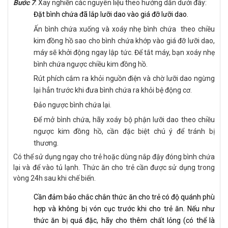
Bước 7
: Xay nghiền các nguyên liệu theo hướng dẫn dưới đây:
Đặt bình chứa đã lắp lưỡi dao vào giá đỡ lưỡi dao.
Ấn bình chứa xuống và xoáy nhẹ bình chứa theo chiều
kim đồng hồ sao cho bình chứa khớp vào giá đỡ lưỡi dao,
máy sẽ khởi động ngay lập tức. Để tắt máy, bạn xoáy nhẹ
bình chứa ngược chiều kim đồng hồ.
Rút phích cắm ra khỏi nguồn điện và chờ lưỡi dao ngừng
lại hẳn trước khi đưa bình chứa ra khỏi bệ động cơ.
Đảo ngược bình chứa lại.
Để mở bình chứa, hãy xoáy bộ phận lưỡi dao theo chiều
ngược kim đồng hồ, cần đặc biệt chú ý để tránh bị
thương.
Có thể sử dụng ngay cho trẻ hoặc dùng nắp đậy đóng bình chứa
lại và để vào tủ lạnh. Thức ăn cho trẻ cần được sử dụng trong
vòng 24h sau khi chế biến.
Cần đảm bảo chắc chắn thức ăn cho trẻ có độ quánh phù
hợp và không bị vón cục trước khi cho trẻ ăn. Nếu như
thức ăn bị quá đặc, hãy cho thêm chất lỏng (có thể là