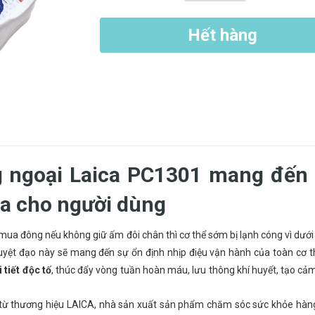
Hết hàng
 ngoại Laica PC1301 mang đến
 đa cho người dùng
 mua đông nếu không giữ ấm đôi chân thì cơ thể sớm bị lạnh cóng vì dướ
huyệt đạo này sẽ mang đến sự ổn định nhịp điệu vận hành của toàn cơ t
i tiết độc tố
, thúc đẩy vòng tuần hoàn máu, lưu thông khí huyết, tạo cả
ừ thương hiệu LAICA, nhà sản xuất sản phẩm chăm sóc sức khỏe hàn