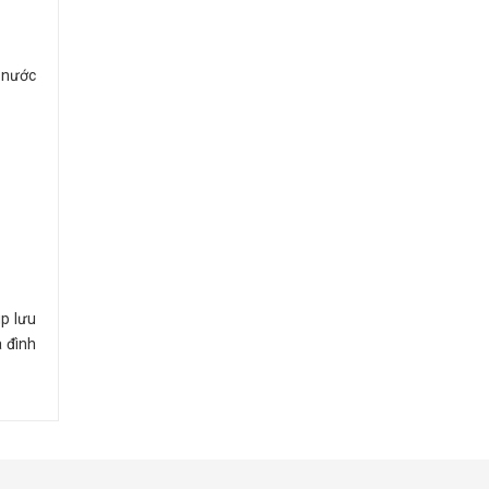
ổ nước
p lưu
a đình