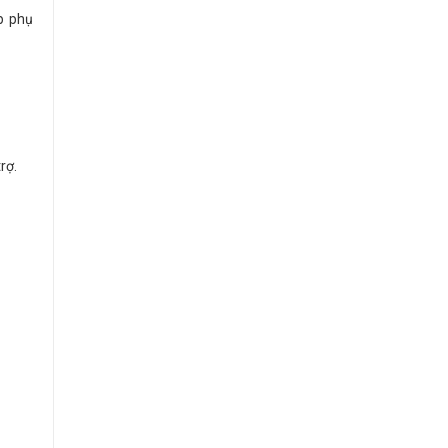
ắp phụ
rợ.