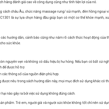
h hàng đánh giá cao về công dụng cũng như tính tiện lợi của nó.
ong cách châu Âu, chức năng massage rung/ sủi mạnh, đèn hồng ngoại v
C1301 là sự lựa chọn hàng đầu giúp bạn có một cơ thể khỏe mạnh, xu
 các hướng dẫn, cảnh báo cũng như nắm rõ cách thức hoạt động của thi
cho sức khỏe.
òn nguyên vẹn và không có dấu hiệu bị hư hỏng. Nếu bạn có bất cứ ngh
 để được hỗ trợ.
ắn các thông số của nguồn điện phù hợp.
g được nêu trong sách hướng dẫn này, mọi mục đích sử dụng khác có th
 hại nào gây ra bởi việc sử dụng không đúng cách.
ản phẩm. Trẻ em, người già và người sức khỏe không tốt chỉ nên sử dụn