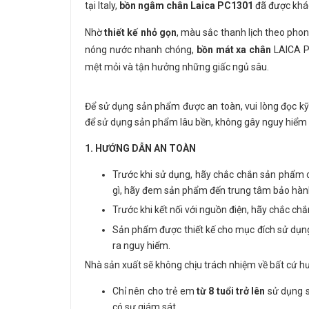
tại Italy,
bồn ngâm chân Laica PC1301
đã được khác
Nhờ
thiết kế nhỏ gọn
, màu sắc thanh lịch theo ph
nóng nước nhanh chóng,
bồn mát xa chân
LAICA P
mệt mỏi và tận hưởng những giấc ngủ sâu.
Để sử dụng sản phẩm được an toàn, vui lòng đọc kỹ
để sử dụng sản phẩm lâu bền, không gây nguy hiểm 
1. HƯỚNG DẪN AN TOÀN
Trước khi sử dụng, hãy chắc chắn sản phẩm c
gì, hãy đem sản phẩm đến trung tâm bảo hành
Trước khi kết nối với nguồn điện, hãy chắc ch
Sản phẩm được thiết kế cho mục đích sử dụn
ra nguy hiểm.
Nhà sản xuất sẽ không chịu trách nhiệm về bất cứ hư
Chỉ nên cho trẻ em
từ 8 tuổi trở lên
sử dụng s
có sự giám sát.