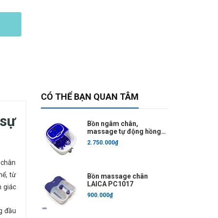
CÓ THỂ BẠN QUAN TÂM
 sự
Bồn ngâm chân,
massage tự động hồng
ngoại Laica PC1320
2.750.000₫
i chân
hể, từ
Bồn massage chân
LAICA PC1017
m giác
900.000₫
g đầu