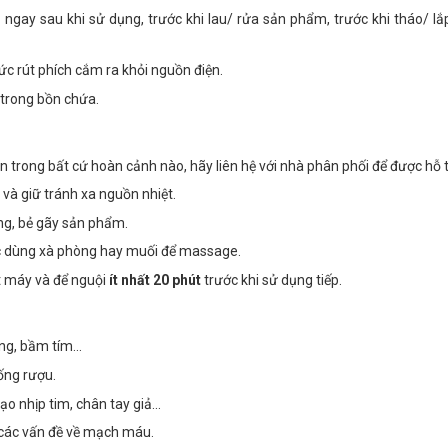
n
ngay sau khi sử dụng, trước khi lau/ rửa sản phẩm, trước khi tháo/ l
ức rút phích cắm ra khỏi nguồn điện.
trong bồn chứa.
ẫn trong bất cứ hoàn cảnh nào, hãy liên hệ với nhà phân phối để được hỗ t
 và giữ tránh xa nguồn nhiệt.
ng, bẻ gãy sản phẩm.
 dùng xà phòng hay muối để massage.
ắt máy và để nguội
ít nhất 20 phút
trước khi sử dụng tiếp.
ng, bầm tím...
ống rượu.
o nhịp tim, chân tay giả...
 các vấn đề về mạch máu.