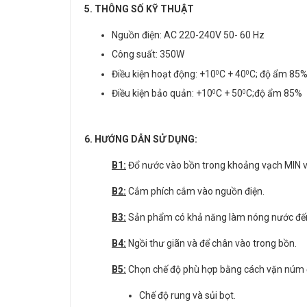
5. THÔNG SỐ KỸ THUẬT
Nguồn điện: AC 220-240V 50- 60 Hz
Công suất: 350W
Điều kiện hoạt động: +10
C + 40
C; độ ẩm 85
0
0
Điều kiện bảo quản: +10
C + 50
C;độ ẩm 85%
0
0
6. HƯỚNG DẪN SỬ DỤNG:
B1:
Đổ nước vào bồn trong khoảng vạch MIN 
B2:
Cắm phích cắm vào nguồn điện.
B3:
Sản phẩm có khả năng làm nóng nước đến
B4:
Ngồi thư giãn và để chân vào trong bồn.
B5:
Chọn chế độ phù hợp bằng cách vặn núm đ
Chế độ rung và sủi bọt.