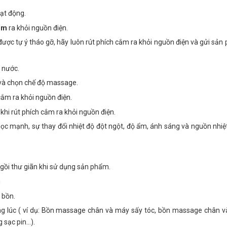
ạt động.
cắm
ra khỏi nguồn điện.
ược tự ý tháo gỡ, hãy luôn rút phích cắm ra khỏi nguồn điện và gửi sả
 nước.
 và chọn chế độ massage.
ắm ra khỏi nguồn điện.
khi rút phích cắm ra khỏi nguồn điện.
ọc mạnh, sự thay đổi nhiệt độ đột ngột, độ ẩm, ánh sáng và nguồn nhiệ
gồi thư giãn khi sử dụng sản phẩm.
g
 bồn.
ùng lúc ( ví dụ: Bồn massage chân và máy sấy tóc, bồn massage chân v
sạc pin...).