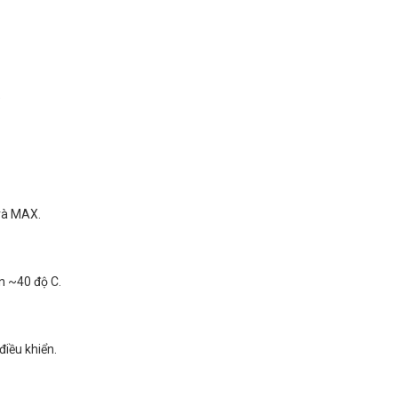
%
và MAX.
 ~40 độ C.
iều khiển.