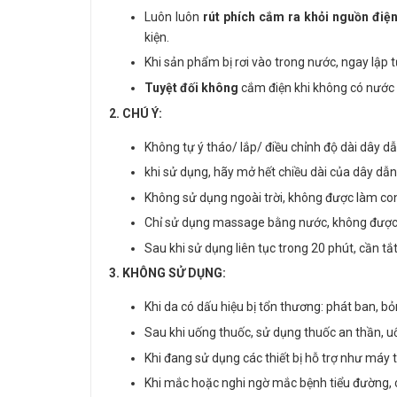
Luôn luôn
rút phích cắm ra khỏi nguồn điệ
kiện.
Khi sản phẩm bị rơi vào trong nước, ngay lập t
Tuyệt đối không
cắm điện khi không có nước 
2. CHÚ Ý:
Không tự ý tháo/ lắp/ điều chỉnh độ dài dây d
khi sử dụng, hãy mở hết chiều dài của dây dẫn
Không sử dụng ngoài trời, không được làm co
Chỉ sử dụng massage bằng nước, không được
Sau khi sử dụng liên tục trong 20 phút, cần t
3. KHÔNG SỬ DỤNG:
Khi da có dấu hiệu bị tổn thương: phát ban, bỏ
Sau khi uống thuốc, sử dụng thuốc an thần, u
Khi đang sử dụng các thiết bị hỗ trợ như máy tạ
Khi mắc hoặc nghi ngờ mắc bệnh tiểu đường,