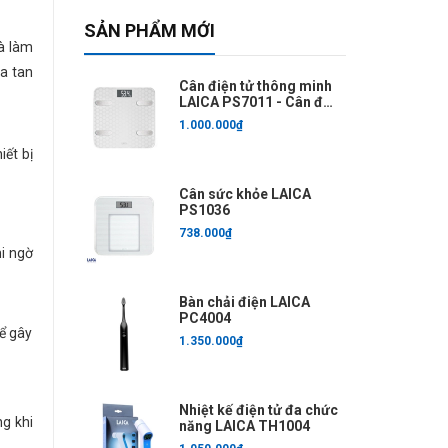
SẢN PHẨM MỚI
à làm
a tan
Cân điện tử thông minh
LAICA PS7011 - Cân đo
6 chỉ số
1.000.000₫
ết bị
Cân sức khỏe LAICA
PS1036
738.000₫
i ngờ
Bàn chải điện LAICA
PC4004
ể gây
1.350.000₫
Nhiệt kế điện tử đa chức
g khi
năng LAICA TH1004