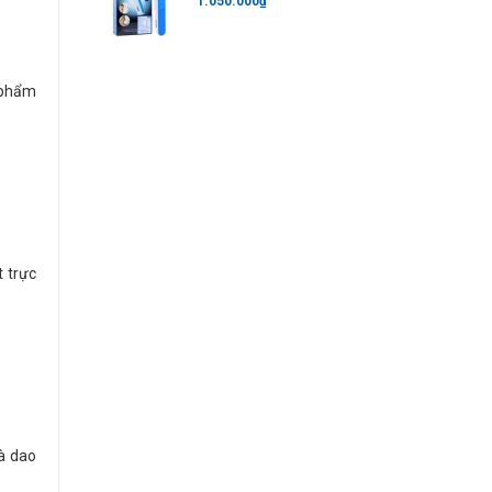
1.050.000₫
n phẩm
t trực
à dao