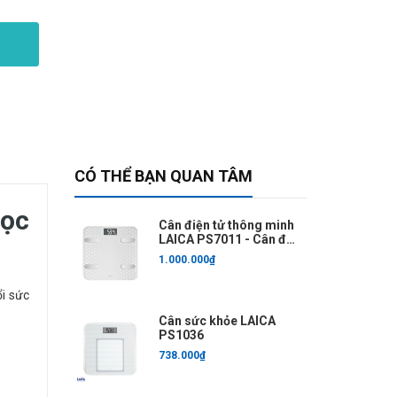
CÓ THỂ BẠN QUAN TÂM
học
Cân điện tử thông minh
LAICA PS7011 - Cân đo
6 chỉ số
1.000.000₫
ổi sức
Cân sức khỏe LAICA
PS1036
738.000₫