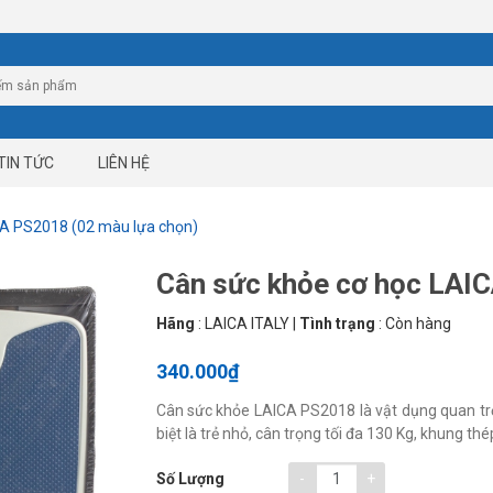
TIN TỨC
LIÊN HỆ
CA PS2018 (02 màu lựa chọn)
Cân sức khỏe cơ học LAIC
Hãng
:
LAICA ITALY
|
Tình trạng
:
Còn hàng
340.000₫
Cân sức khỏe LAICA PS2018 là vật dụng quan trọ
biệt là trẻ nhỏ, cân trọng tối đa 130 Kg, khung t
-
+
Số Lượng