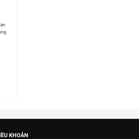
oàn
rong
IỀU KHOẢN