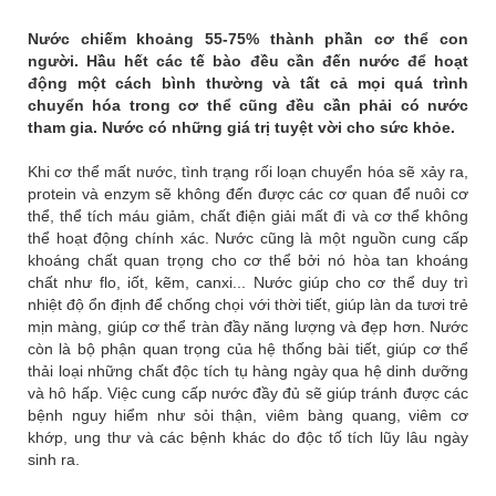
Nước chiếm khoảng 55-75% thành phần cơ thể con
người. Hầu hết các tế bào đều cần đến nước để hoạt
động một cách bình thường và tất cả mọi quá trình
chuyển hóa trong cơ thể cũng đều cần phải có nước
tham gia. Nước có những giá trị tuyệt vời cho sức khỏe.
Khi cơ thể mất nước, tình trạng rối loạn chuyển hóa sẽ xảy ra,
protein và enzym sẽ không đến được các cơ quan để nuôi cơ
thể, thể tích máu giảm, chất điện giải mất đi và cơ thể không
thể hoạt động chính xác. Nước cũng là một nguồn cung cấp
khoáng chất quan trọng cho cơ thể bởi nó hòa tan khoáng
chất như flo, iốt, kẽm, canxi... Nước giúp cho cơ thể duy trì
nhiệt độ ổn định để chống chọi với thời tiết, giúp làn da tươi trẻ
mịn màng, giúp cơ thể tràn đầy năng lượng và đẹp hơn. Nước
còn là bộ phận quan trọng của hệ thống bài tiết, giúp cơ thể
thải loại những chất độc tích tụ hàng ngày qua hệ dinh dưỡng
và hô hấp. Việc cung cấp nước đầy đủ sẽ giúp tránh được các
bệnh nguy hiểm như sỏi thận, viêm bàng quang, viêm cơ
khớp, ung thư và các bệnh khác do độc tố tích lũy lâu ngày
sinh ra.