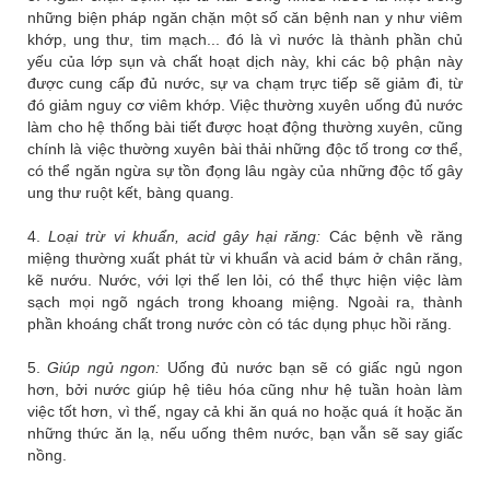
những biện pháp ngăn chặn một số căn bệnh nan y như viêm
khớp, ung thư, tim mạch... đó là vì nước là thành phần chủ
yếu của lớp sụn và chất hoạt dịch này, khi các bộ phận này
được cung cấp đủ nước, sự va chạm trực tiếp sẽ giảm đi, từ
đó giảm nguy cơ viêm khớp. Việc thường xuyên uống đủ nước
làm cho hệ thống bài tiết được hoạt động thường xuyên, cũng
chính là việc thường xuyên bài thải những độc tố trong cơ thể,
có thể ngăn ngừa sự tồn đọng lâu ngày của những độc tố gây
ung thư ruột kết, bàng quang.
4.
Loại trừ vi khuẩn, acid gây hại răng:
Các bệnh về răng
miệng thường xuất phát từ vi khuẩn và acid bám ở chân răng,
kẽ nướu. Nước, với lợi thế len lỏi, có thể thực hiện việc làm
sạch mọi ngõ ngách trong khoang miệng. Ngoài ra, thành
phần khoáng chất trong nước còn có tác dụng phục hồi răng.
5.
Giúp ngủ ngon:
Uống đủ nước bạn sẽ có giấc ngủ ngon
hơn, bởi nước giúp hệ tiêu hóa cũng như hệ tuần hoàn làm
việc tốt hơn, vì thế, ngay cả khi ăn quá no hoặc quá ít hoặc ăn
những thức ăn lạ, nếu uống thêm nước, bạn vẫn sẽ say giấc
nồng.