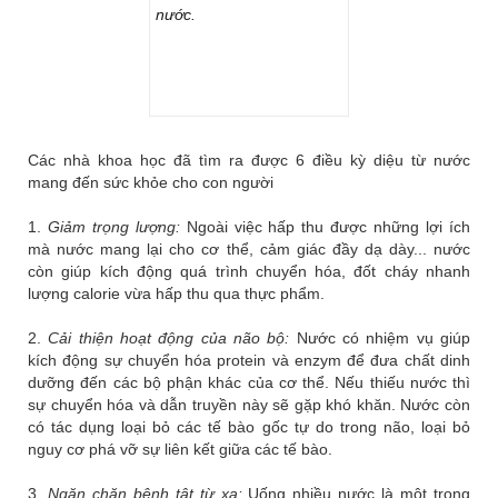
nước.
Các nhà khoa học đã tìm ra được 6 điều kỳ diệu từ nước
mang đến sức khỏe cho con người
1.
Giảm trọng lượng:
Ngoài việc hấp thu được những lợi ích
mà nước mang lại cho cơ thể, cảm giác đầy dạ dày... nước
còn giúp kích động quá trình chuyển hóa, đốt cháy nhanh
lượng calorie vừa hấp thu qua thực phẩm.
2.
Cải thiện hoạt động của não bộ:
Nước có nhiệm vụ giúp
kích động sự chuyển hóa protein và enzym để đưa chất dinh
dưỡng đến các bộ phận khác của cơ thể. Nếu thiếu nước thì
sự chuyển hóa và dẫn truyền này sẽ gặp khó khăn. Nước còn
có tác dụng loại bỏ các tế bào gốc tự do trong não, loại bỏ
nguy cơ phá vỡ sự liên kết giữa các tế bào.
3.
Ngăn chặn bệnh tật từ xa:
Uống nhiều nước là một trong