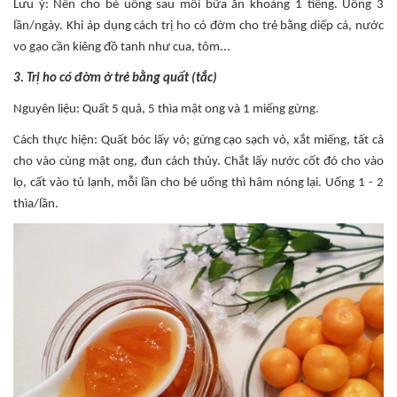
Lưu ý: Nên cho bé uống sau mỗi bữa ăn khoảng 1 tiếng. Uống 3
lần/ngày. Khi áp dụng cách trị ho có đờm cho trẻ bằng diếp cá, nước
vo gạo cần kiêng đồ tanh như cua, tôm...
3. Trị ho có đờm ở trẻ bằng quất (tắc)
Nguyên liệu: Quất 5 quả, 5 thìa mật ong và 1 miếng gừng.
Cách thực hiện: Quất bóc lấy vỏ; gừng cạo sạch vỏ, xắt miếng, tất cả
cho vào cùng mật ong, đun cách thủy. Chắt lấy nước cốt đó cho vào
lọ, cất vào tủ lạnh, mỗi lần cho bé uống thì hâm nóng lại. Uống 1 - 2
thìa/lần.