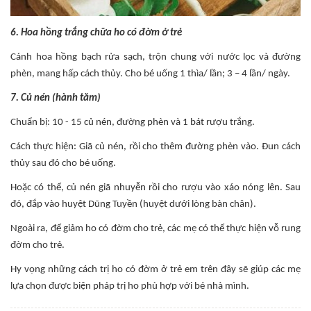
6. Hoa hồng trắng chữa ho có đờm ở trẻ
Cánh hoa hồng bạch rửa sạch, trộn chung với nước lọc và đường
phèn, mang hấp cách thủy. Cho bé uống 1 thìa/ lần; 3 – 4 lần/ ngày.
7. Củ nén (hành tăm)
Chuẩn bị: 10 - 15 củ nén, đường phèn và 1 bát rượu trắng.
Cách thực hiện: Giã củ nén, rồi cho thêm đường phèn vào. Đun cách
thủy sau đó cho bé uống.
Hoặc có thể, củ nén giã nhuyễn rồi cho rượu vào xáo nóng lên. Sau
đó, đắp vào huyệt Dũng Tuyền (huyệt dưới lòng bàn chân).
Ngoài ra, để giảm ho có đờm cho trẻ, các mẹ có thể thực hiện vỗ rung
đờm cho trẻ.
Hy vọng n
hững cách trị ho có đờm ở trẻ em trên đây sẽ giúp các mẹ
lựa chọn được biện pháp trị ho phù hợp với bé nhà mình.