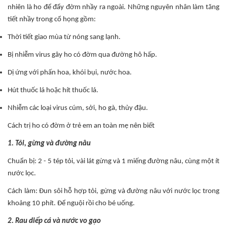
nhiên là ho để đẩy đờm nhầy ra ngoài. Những nguyên nhân làm tăng
tiết nhầy trong cổ họng gồm:
Thời tiết giao mùa từ nóng sang lạnh.
Bị nhiễm virus gây ho có đờm qua đường hô hấp.
Dị ứng với phấn hoa, khói bụi, nước hoa.
Hút thuốc lá hoặc hít thuốc lá.
Nhiễm các loại virus cúm, sởi, ho gà, thủy đậu.
Cách trị ho có đờm ở trẻ em an toàn mẹ nên biết
1. Tỏi, gừng và đường nâu
Chuẩn bị: 2 - 5 tép tỏi, vài lát gừng và 1 miếng đường nâu, cùng một ít
nước lọc.
Cách làm: Đun sôi hỗ hợp tỏi, gừng và đường nâu với nước lọc trong
khoảng 10 phít. Để nguội rồi cho bé uống.
2. Rau diếp cá và nước vo gạo