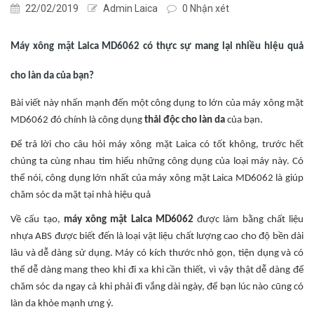
22/02/2019
Admin Laica
0 Nhận xét
Máy xông mặt Laica MD6062 có thực sự mang lại nhiều hiệu quả
cho làn da của bạn?
Bài viết này nhấn mạnh đến một công dụng to lớn của máy xông mặt
MD6062 đó chính là công dụng
thải độc cho làn da
của bạn.
Để trả lời cho câu hỏi máy xông mặt Laica có tốt không, trước hết
chúng ta cùng nhau tìm hiểu những công dụng của loại máy này. Có
thể nói, công dụng lớn nhất của máy xông mặt Laica MD6062 là giúp
chăm sóc da mặt tại nhà hiệu quả
Về cấu tạo,
máy xông mặt Laica MD6062
được làm bằng chất liệu
nhựa ABS được biết đến là loại vật liệu chất lượng cao cho độ bền dài
lâu và dễ dàng sử dụng. Máy có kích thước nhỏ gọn, tiện dụng và có
thể dễ dàng mang theo khi đi xa khi cần thiết, vì vậy thật dễ dàng để
chăm sóc da ngay cả khi phải đi vắng dài ngày, để bạn lúc nào cũng có
làn da khỏe mạnh ưng ý.