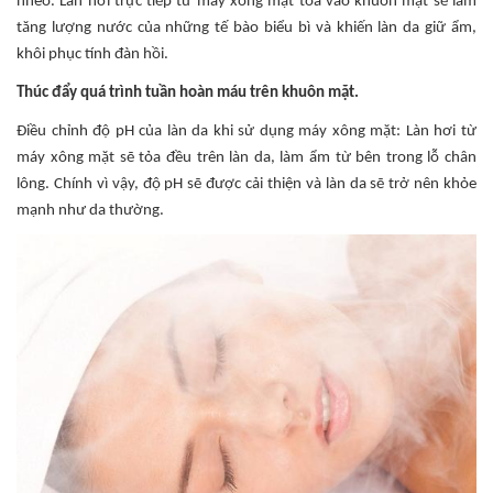
nheo. Làn hơi trực tiếp từ máy xông mặt tỏa vào khuôn mặt sẽ làm
tăng lượng nước của những tế bào biểu bì và khiến làn da giữ ẩm,
khôi phục tính đàn hồi.
Thúc đẩy quá trình tuần hoàn máu trên khuôn mặt.
Điều chỉnh độ pH của làn da khi sử dụng máy xông mặt: Làn hơi từ
máy xông mặt sẽ tỏa đều trên làn da, làm ẩm từ bên trong lỗ chân
lông. Chính vì vậy, độ pH sẽ được cải thiện và làn da sẽ trở nên khỏe
mạnh như da thường.