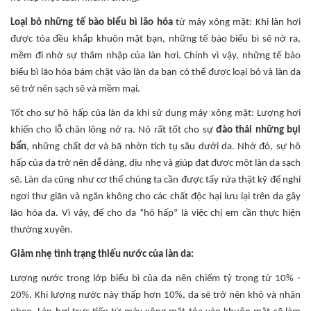
Loại bỏ những tế bào biểu bì lão hóa
từ máy xông mặt: Khi làn hơi
được tỏa đều khắp khuôn mặt bạn, những tế bào biểu bì sẽ nở ra,
mềm đi nhờ sự thâm nhập của làn hơi. Chính vì vậy, những tế bào
biểu bì lão hóa bám chặt vào làn da bạn có thể được loại bỏ và làn da
sẽ trở nên sạch sẽ và mềm mại.
Tốt cho sự hô hấp của làn da khi sử dụng máy xông mặt: Lượng hơi
khiến cho lỗ chân lông nở ra. Nó rất tốt cho sự
đào thải những bụi
bẩn
, những chất dơ và bã nhờn tích tụ sâu dưới da. Nhờ đó, sự hô
hấp của da trở nên dễ dàng, dịu nhẹ và giúp đạt được một làn da sạch
sẽ. Làn da cũng như cơ thể chúng ta cần được tẩy rửa thật kỹ để nghỉ
ngơi thư giãn và ngăn không cho các chất độc hại lưu lại trên da gây
lão hóa da. Vì vậy, để cho da “hô hấp” là việc chị em cần thực hiện
thường xuyên.
Giảm nhẹ tình trạng thiếu nước của làn da:
Lượng nước trong lớp biểu bì của da nên chiếm tỷ trọng từ 10% -
20%. Khi lượng nước này thấp hơn 10%, da sẽ trở nên khô và nhăn