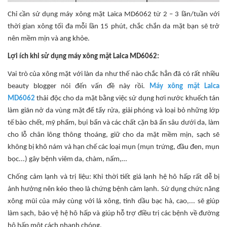
Chỉ cần sử dụng máy xông mặt Laica MD6062 từ 2 – 3 lần/tuần với
thời gian xông tối đa mỗi lần 15 phút, chắc chắn da mặt bạn sẽ trở
nên mềm mịn và ang khỏe.
Lợi ích khi sử dụng máy xông mặt Laica MD6062:
Vai trò của xông mặt với làn da như thế nào chắc hẳn đã có rất nhiều
beauty blogger nói đến vấn đề này rồi.
Máy xông mặt Laica
MD6062
thải độc cho da mặt bằng việc sử dụng hơi nước khuếch tán
làm giãn nở da vùng mặt để tẩy rửa, giải phóng và loại bỏ những lớp
tế bào chết, mỹ phẩm, bụi bẩn và các chất cặn bã ẩn sâu dưới da, làm
cho lỗ chân lông thông thoáng, giữ cho da mặt mềm mịn, sạch sẽ
không bị khô nám và hạn chế các loại mụn (mụn trứng, đầu đen, mụn
bọc...) gây bệnh viêm da, chàm, nấm,…
Chống cảm lạnh và trị liệu: Khi thời tiết giá lạnh hệ hô hấp rất dễ bị
ảnh hưởng nên kéo theo là chứng bệnh cảm lạnh. Sử dụng chức năng
xông mũi của máy cùng với lá xông, tinh dầu bạc hà, cao,... sẽ giúp
làm sạch, bảo vệ hệ hô hấp và giúp hỗ trợ điều trị các bệnh về đường
hô hấp một cách nhanh chóng.