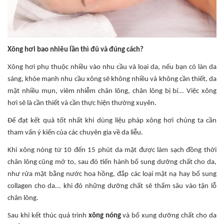
Xông hơi bao nhiêu lần thì đủ và đúng cách?
Xông hơi phụ thuộc nhiều vào nhu cầu và loại da, nếu bạn có làn da
sáng, khỏe mạnh nhu cầu xông sẽ không nhiều và không cần thiết, da
mặt nhiều mụn, viêm nhiễm chân lông, chân lông bị bí... Việc xông
hơi sẽ là cần thiết và cần thực hiện thường xuyên.
Để đạt kết quả tốt nhất khi dùng liệu pháp xông hơi chúng ta cần
tham vấn ý kiến của các chuyên gia về da liễu.
Khi xông nóng từ 10 đến 15 phút da mặt được làm sạch đồng thời
chân lông cũng mở to, sau đó tiến hành bổ sung dưỡng chất cho da,
như rửa mặt bằng nước hoa hồng, đắp các loại mặt nạ hay bổ sung
collagen cho da... khi đó những dưỡng chất sẽ thấm sâu vào tận lỗ
chân lông.
Sau khi kết thúc quá trình
xông nóng
và bổ xung dưỡng chất cho da