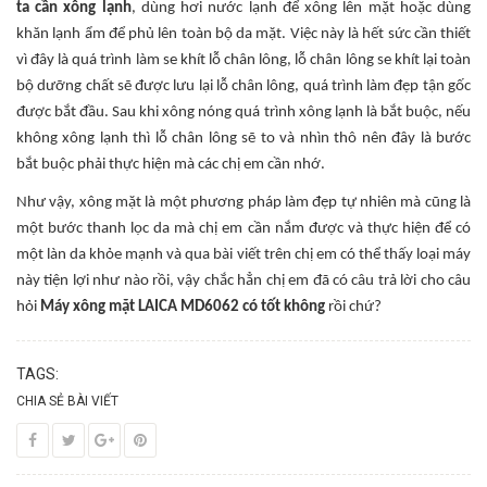
ta cần xông lạnh
, dùng hơi nước lạnh để xông lên mặt hoặc dùng
khăn lạnh ẩm để phủ lên toàn bộ da mặt. Việc này là hết sức cần thiết
vì đây là quá trình làm se khít lỗ chân lông, lỗ chân lông se khít lại toàn
bộ dưỡng chất sẽ được lưu lại lỗ chân lông, quá trình làm đẹp tận gốc
được bắt đầu. Sau khi xông nóng quá trình xông lạnh là bắt buộc, nếu
không xông lạnh thì lỗ chân lông sẽ to và nhìn thô nên đây là bước
bắt buộc phải thực hiện mà các chị em cần nhớ.
Như vậy, xông mặt là một phương pháp làm đẹp tự nhiên mà cũng là
một bước thanh lọc da mà chị em cần nắm được và thực hiện để có
một làn da khỏe mạnh và qua bài viết trên chị em có thể thấy loại máy
này tiện lợi như nào rồi, vậy chắc hẳn chị em đã có câu trả lời cho câu
hỏi
Máy xông mặt LAICA MD6062 có tốt không
rồi chứ?
TAGS:
CHIA SẺ BÀI VIẾT