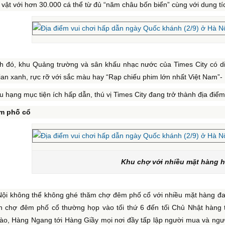
h vật với hơn 30.000 cá thể từ đủ “năm châu bốn biển” cùng với dung tíc
h đó, khu Quảng trường và sân khấu nhạc nước của Times City có di
an xanh, rực rỡ với sắc màu hay “Rạp chiếu phim lớn nhất Việt Nam”- 
u hạng mục tiện ích hấp dẫn, thú vị Times City đang trở thành địa điểm v
m phố cổ
Khu chợ với nhiều mặt hàng h
Nội không thể không ghé thăm chợ đêm phố cổ với nhiều mặt hàng đa 
ên chợ đêm phố cổ thường họp vào tối thứ 6 đến tối Chủ Nhật hàng
ào, Hàng Ngang tới Hàng Giầy mọi nơi đầy tấp lập người mua và ngư