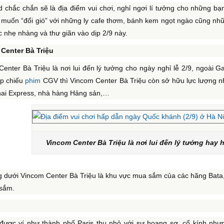
d chắc chắn sẽ là địa điểm vui chơi, nghỉ ngơi lí tưởng cho những b
h muốn “đổi gió” với những ly cafe thơm, bánh kem ngọt ngào cũng n
 nhẹ nhàng và thư giãn vào dịp 2/9 này.
Center Bà Triệu
enter Bà Triệu là nơi lui đến lý tưởng cho ngày nghỉ lễ 2/9, ngoài G
ạp chiếu
phim
CGV thì Vincom Center Bà Triệu còn sở hữu lực lượng nh
Thai Express, nhà hàng Hảng sản,…
Vincom Center Bà Triệu là nơi lui đến lý tưởng hay 
 dưới Vincom Center Bà Triệu là khu vực mua sắm của các hãng Bata, 
sắm.
được ví như thành phố Paris thu nhỏ với sự hoang sơ, cổ kính nhưn