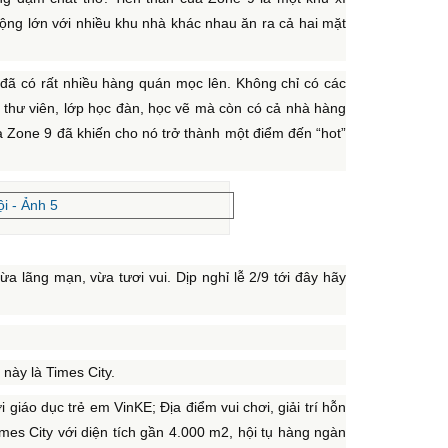
ộng lớn với nhiều khu nhà khác nhau ăn ra cả hai mặt
g đã có rất nhiều hàng quán mọc lên. Không chỉ có các
, thư viên, lớp học đàn, học vẽ mà còn có cả nhà hàng
a Zone 9 đã khiến cho nó trở thành một điểm đến “hot”
 lãng mạn, vừa tươi vui. Dịp nghỉ lễ 2/9 tới đây hãy
 này là Times City.
i giáo dục trẻ em VinKE; Địa điểm vui chơi, giải trí hỗn
es City với diện tích gần 4.000 m2, hội tụ hàng ngàn