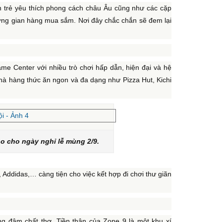
ạn trẻ yêu thích phong cách châu Âu cũng như các cặp
hững gian hàng mua sắm. Nơi đây chắc chắn sẽ đem lại
ame Center với nhiều trò chơi hấp dẫn, hiện đại và hệ
à hàng thức ăn ngon và đa dạng như Pizza Hut, Kichi
ho cho ngày nghỉ lễ mùng 2/9.
Addidas,… càng tiện cho việc kết hợp đi chơi thư giãn
g đậm chất thơ. Tiền thân của Zone 9 là một khu xí