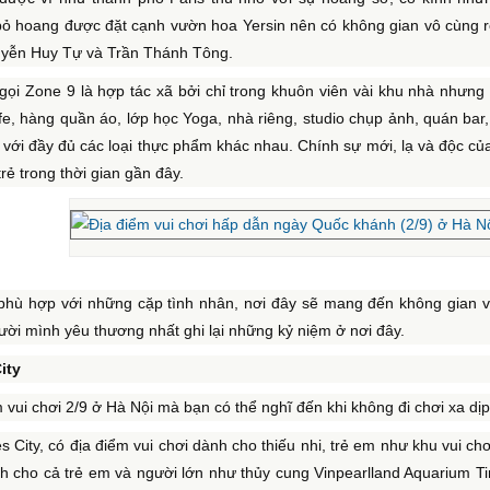
bỏ hoang được đặt cạnh vườn hoa Yersin nên có không gian vô cùng r
yễn Huy Tự và Trần Thánh Tông.
 gọi Zone 9 là hợp tác xã bởi chỉ trong khuôn viên vài khu nhà nhưn
e, hàng quần áo, lớp học Yoga, nhà riêng, studio chụp ảnh, quán bar
với đầy đủ các loại thực phẩm khác nhau. Chính sự mới, lạ và độc củ
 trẻ trong thời gian gần đây.
phù hợp với những cặp tình nhân, nơi đây sẽ mang đến không gian vừa
ời mình yêu thương nhất ghi lại những kỷ niệm ở nơi đây.
ity
 vui chơi 2/9 ở Hà Nội mà bạn có thể nghĩ đến khi không đi chơi xa dịp
s City, có địa điểm vui chơi dành cho thiếu nhi, trẻ em như khu vui chơ
 cho cả trẻ em và người lớn như thủy cung Vinpearlland Aquarium Tim