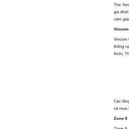
The Yar
gia đìn
cảm giác
Vincom 
Vincom C
thống r
Kichi, 
Các tầng
và mua 
Zone 9
Zone 9 