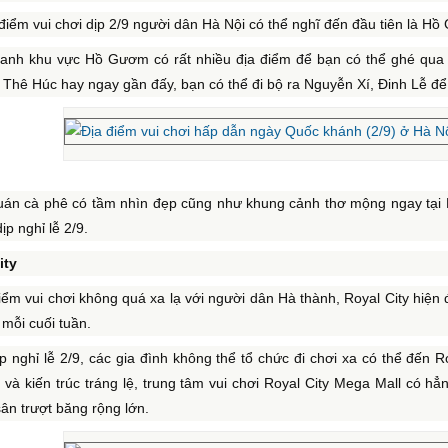
điểm vui chơi dịp 2/9 người dân Hà Nội có thể nghĩ đến đầu tiên là H
anh khu vực Hồ Gươm có rất nhiều địa điểm để bạn có thể ghé qua
 Thê Húc hay ngay gần đấy, bạn có thể đi bộ ra Nguyễn Xí, Đinh Lễ đ
uán cà phê có tầm nhìn đẹp cũng như khung cảnh thơ mộng ngay tại 
ịp nghỉ lễ 2/9.
ity
iểm vui chơi không quá xa lạ với người dân Hà thành, Royal City hiện 
mỗi cuối tuần.
p nghỉ lễ 2/9, các gia đình không thể tổ chức đi chơi xa có thể đến Ro
 và kiến trúc tráng lệ, trung tâm vui chơi Royal City Mega Mall có h
ân trượt băng rộng lớn.