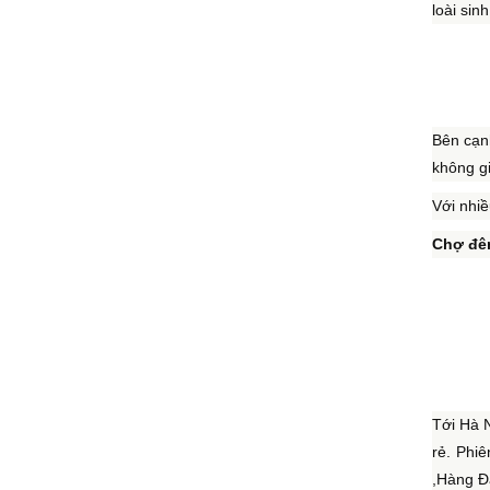
loài sin
Bên cạn
không gi
Với nhiề
Chợ đê
Tới Hà 
rẻ. Phi
,Hàng Đ