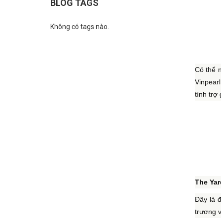
BLOG TAGS
Không có tags nào.
Có thể n
Vinpearl
tình trợ
The Yar
Đây là 
trương v