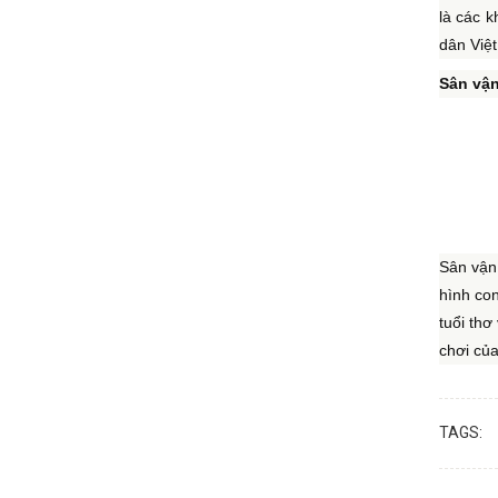
là các 
dân Việt
Sân vậ
Sân vận
hình con
tuổi thơ
chơi củ
TAGS: