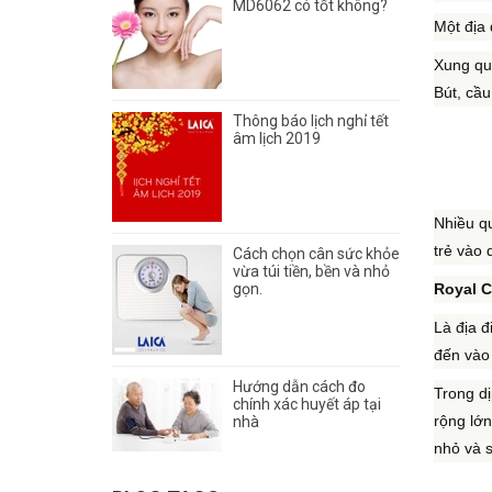
MD6062 có tốt không?
Một địa 
Xung qu
Bút, cầu
Thông báo lịch nghỉ tết
âm lịch 2019
Nhiều q
trẻ vào d
Cách chọn cân sức khỏe
vừa túi tiền, bền và nhỏ
gọn.
Royal C
Là địa đ
đến vào 
Hướng dẫn cách đo
Trong dị
chính xác huyết áp tại
rộng lớn
nhà
nhỏ và s