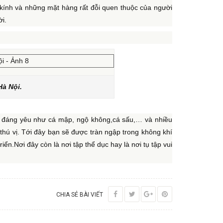
 kính và những mặt hàng rất đỗi quen thuộc của người
i.
Hà Nội.
hù đáng yêu như cá mập, ngộ không,cá sấu,… và nhiều
hú vị. Tới đây bạn sẽ được tràn ngập trong không khí
ển.Nơi đây còn là nơi tập thể dục hay là nơi tụ tập vui
CHIA SẺ BÀI VIẾT