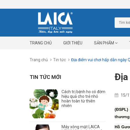
TRANG CHỦ
GIỚI THIỆU
SẢN PHẨM
Trang chủ
Tin tức
Địa điểm vui chơi hấp dẫn ngày 
Địa
TIN TỨC MỚI
Cách trị bệnh ho có đờm
15/1
hiệu quả cho trẻ nhỏ
hoàn toàn từ thiên
nhiên
(ĐSPL) 
thương 
Máy xông mặt LAICA
Hồ Gư