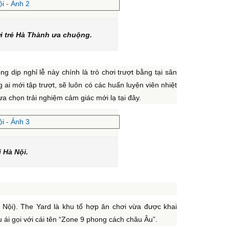
ới trẻ Hà Thành ưa chuộng.
 dịp nghỉ lễ này chính là trò chơi trượt bằng tại sân
g ai mới tập trượt, sẽ luôn có các huấn luyện viên nhiệt
ựa chọn trải nghiệm cảm giác mới lạ tại đây.
i Hà Nội.
Nội). The Yard là khu tổ hợp ăn chơi vừa được khai
ái gọi với cái tên “Zone 9 phong cách châu Âu”.