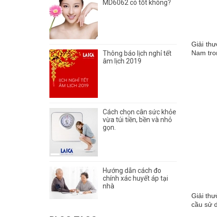
MD6062 có tốt không?
Giải th
Nam tron
Thông báo lịch nghỉ tết
âm lịch 2019
Cách chọn cân sức khỏe
vừa túi tiền, bền và nhỏ
gọn.
Hướng dẫn cách đo
chính xác huyết áp tại
nhà
Giải thư
cầu sử 