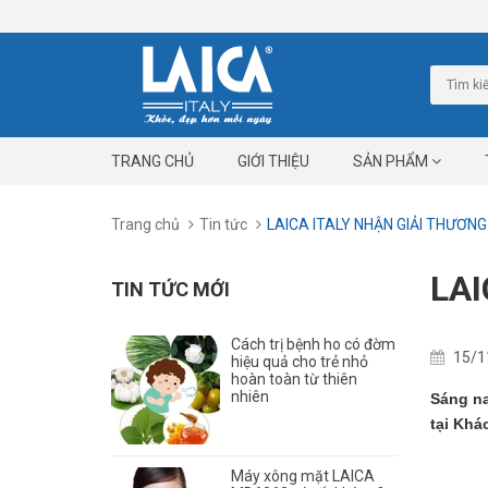
TRANG CHỦ
GIỚI THIỆU
SẢN PHẨM
Trang chủ
Tin tức
LAICA ITALY NHẬN GIẢI THƯƠN
LAI
TIN TỨC MỚI
Cách trị bệnh ho có đờm
15/1
hiệu quả cho trẻ nhỏ
hoàn toàn từ thiên
nhiên
Sáng n
tại Khá
Máy xông mặt LAICA