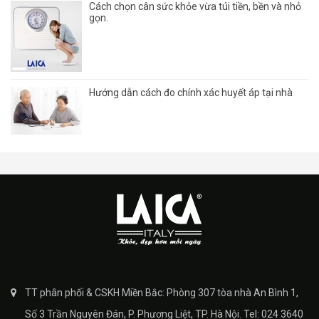
Cách chọn cân sức khỏe vừa túi tiền, bền và nhỏ
gọn.
Hướng dẫn cách đo chính xác huyết áp tại nhà
TT phân phối & CSKH Miền Bắc: Phòng 307 tòa nhà An Bình 1,
Số 3 Trần Nguyên Đán, P. Phương Liệt, TP. Hà Nội. Tel: 024 3640