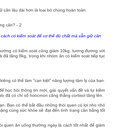
 cân lâu dài hơn là loại bỏ chúng hoàn toàn.
cách có kiểm soát để cơ thể đủ chất mà vẫn giữ cân
.
ường có kiểm soát cũng giảm 10kg, tương đương với
 đã tăng 8kg, trong khi nhóm ăn có kiểm soát tiếp tục
iêng có thể làm "cạn kiệt" năng lượng tâm lý của bạn.
 học hỏi thông tin mới, giải quyết vấn đề và tự kiềm
o đã có chỉ số hoocmon căng thẳng cortisol tăng lên.
ạn. Bạn có thể bắt đầu những thói quen có lợi nho nhỏ
ặng cùng sức khỏe sẽ đạt đến tình trạng cân bằng tốt
hói quen ăn uống thường ngày là cách tốt nhất để giảm