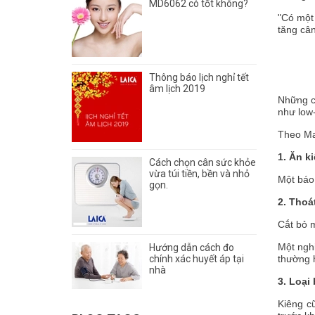
MD6062 có tốt không?
"Có một 
tăng cân
Thông báo lịch nghỉ tết
âm lịch 2019
Những c
như low-
Theo Mar
1. Ăn k
Cách chọn cân sức khỏe
vừa túi tiền, bền và nhỏ
Một báo 
gọn.
2. Thoá
Cắt bỏ m
Một ngh
Hướng dẫn cách đo
chính xác huyết áp tại
thường 
nhà
3. Loại
Kiêng c