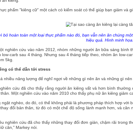
i ăn kiêng.
hực phẩm "kiêng cữ" một cách có kiểm soát có thể giúp bạn giảm và giữ
ì bỏ hoàn toàn một loại thực phẩm nào đó, bạn vẫn nên ăn chúng một 
hiệu quả. Hình minh họa
ột nghiên cứu vào năm 2012, nhóm những người ăn bữa sáng bình th
low-carb sau 4 tháng. Nhưng sau 4 tháng tiếp theo, nhóm ăn low-carb
êm 5kg.
iêng có thể dẫn tới stress
 nhiều năng lượng để nghĩ ngợi về những gì nên ăn và những gì nên k
ghiên cứu đã cho thấy rằng người ăn kiêng vất vả hơn bình thường để
thân. Một nghiên cứu vào năm 2010 cho thấy phụ nữ ăn kiêng giảm cal
 ngặt nghèo, do đó, có thể không phải là phương pháp thích hợp với b
thay đổi bản thân, từ đó có một chế độ sống lành mạnh hơn, và cân n
ều nghiên cứu đã cho thấy những thay đổi đơn giản, chậm rãi trong t
iữ cân," Markey nói.