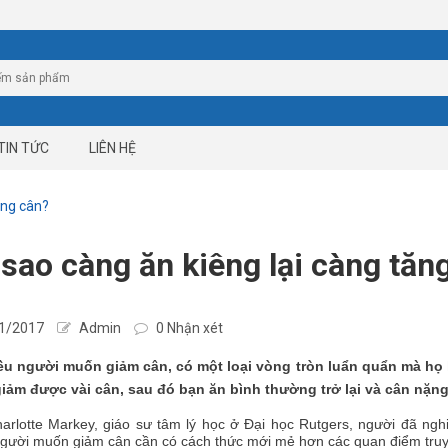
TIN TỨC
LIÊN HỆ
ăng cân?
 sao càng ăn kiêng lại càng tăn
1/2017
Admin
0 Nhận xét
ều người muốn giảm cân, có một loại vòng tròn luẩn quẩn mà họ k
giảm được vài cân, sau đó bạn ăn bình thường trở lại và cân nặng 
arlotte Markey, giáo sư tâm lý học ở Đại học Rutgers, người đã ng
gười muốn giảm cân cần có cách thức mới mẻ hơn các quan điểm truy