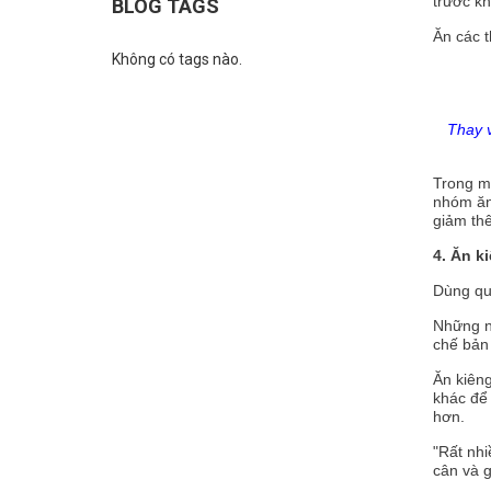
trước kh
BLOG TAGS
Ăn các t
Không có tags nào.
Thay v
Trong m
nhóm ăn 
giảm th
4. Ăn k
Dùng quá
Những n
chế bản 
Ăn kiêng
khác để 
hơn.
"Rất nhi
cân và g