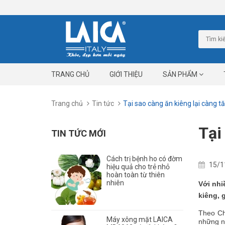
TRANG CHỦ
GIỚI THIỆU
SẢN PHẨM
Trang chủ
Tin tức
Tại sao càng ăn kiêng lại càng t
Tại
TIN TỨC MỚI
Cách trị bệnh ho có đờm
15/1
hiệu quả cho trẻ nhỏ
hoàn toàn từ thiên
nhiên
Với nhi
kiêng, 
Theo Ch
Máy xông mặt LAICA
những n