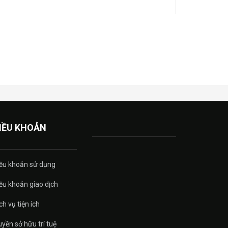
IỀU KHOẢN
ều khoản sử dụng
ều khoản giao dịch
ch vụ tiện ích
yền sở hữu trí tuệ