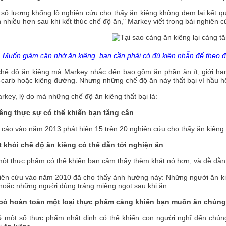
số lượng khổng lồ nghiên cứu cho thấy ăn kiêng không đem lại kết qu
 nhiều hơn sau khi kết thúc chế độ ăn," Markey viết trong bài nghiên 
Muốn giảm cân nhờ ăn kiêng, bạn cần phải có đủ kiên nhẫn để theo đu
hế độ ăn kiêng mà Markey nhắc đến bao gồm ăn phần ăn ít, giới hạn
carb hoặc kiêng đường. Nhưng những chế độ ăn này thất bại vì hầu hết
key, lý do mà những chế độ ăn kiêng thất bại là:
iêng thực sự có thể khiến bạn tăng cân
cáo vào năm 2013 phát hiện 15 trên 20 nghiên cứu cho thấy ăn kiêng 
t khỏi chế độ ăn kiêng có thể dẫn tới nghiện ăn
ột thực phẩm có thể khiến bạn cảm thấy thèm khát nó hơn, và dễ dẫn 
iên cứu vào năm 2010 đã cho thấy ảnh hưởng này: Những người ăn ki
hoặc những người dùng tráng miệng ngọt sau khi ăn.
 bỏ hoàn toàn một loại thực phẩm càng khiến bạn muốn ăn chún
ữ một số thực phẩm nhất định có thể khiến con người nghĩ đến chún