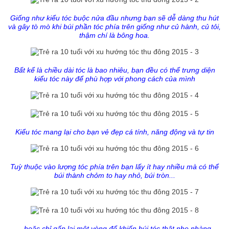
Giống như kiểu tóc buộc nửa đầu nhưng bạn sẽ dễ dàng thu hút
và gây tò mò khi búi phần tóc phía trên giống như củ hành, củ tỏi,
thậm chí là bông hoa.
Bất kể là chiều dài tóc là bao nhiêu, bạn đều có thể trưng diện
kiểu tóc này để phù hợp với phong cách của mình
Kiểu tóc mang lại cho bạn vẻ đẹp cá tính, năng động và tự tin
Tuỳ thuộc vào lượng tóc phía trên bạn lấy ít hay nhiều mà có thể
búi thành chỏm to hay nhỏ, búi tròn...
... hoặc chỉ gấp lại một vòng để khiến búi tóc thật nhẹ nhàng.