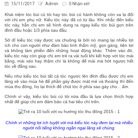
15/11/2017
Admin
0 Nhận xét
Khái niệm tóc búi củ tỏi hay tóc búi củ hành không còn xa lạ đối
với chị em phụ nữ. Kiểu tóc này đã có từ lâu. Khi nhắc đến kiểu
tóc này, hẳn chị em sẽ hình dung ra ngay kiểu tóc búi gọn trên
đỉnh đầu hoặc 1/3 phía sau đầu.
Sở dĩ kiểu tóc này được ưa chuộng là bởi nó mang lại nhiều lợi
ích cho con người như đảm bảo tính thẩm mỹ, gọn gàng, tiện lợi
và không làm phiền đến những hoạt động khác. Thêm vào đó,
kiểu tóc này còn giúp chị em trẻ ra vài tuổi khi kết hợp với tóc mái
bằng, mái xéo hay thậm chí là không để mái mà hớt ngược hết
tóc về đằng sau.
Nếu như kiểu tóc búi tất cả tóc ngược lên đỉnh đầu được chị em
lăng xê vào mùa hè để phần gáy được mát mẻ và thoáng thì đến
mùa thu đông, họ lại thích để chút tóc ở phía sau gáy cho... ấm.
Chính vì vậy, kiểu tóc búi củ tỏi nửa đầu là lựa chọn thích hợp
nhất để giúp chị em đảm bảo cả hai tiêu chí trên.
Chính vì những lợi ích tuyệt vời mà kiểu tóc này đem lại mà nhiều
người nổi tiếng không ngần ngại lăng xê chúng.