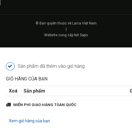
© Bản quyền thuộc về Laica Việt Nam
|
Website cung cấp bởi Sapo
Sản phẩm đã thêm
vào giỏ hàng
GIỎ HÀNG CỦA BẠN
Xoá
Sản phẩm
G
MIỄN PHÍ GIAO HÀNG TOÀN QUỐC
Xem giỏ hàng của bạn